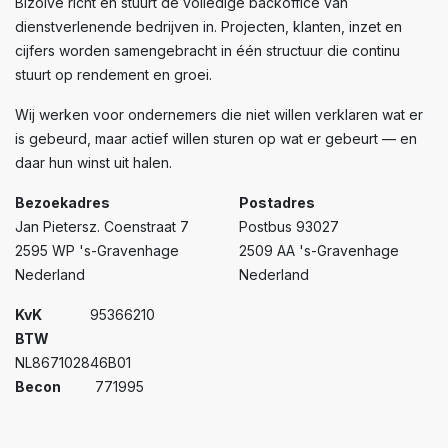
Bizolve richt en stuurt de volledige backoffice van
dienstverlenende bedrijven in. Projecten, klanten, inzet en
cijfers worden samengebracht in één structuur die continu
stuurt op rendement en groei.
Wij werken voor ondernemers die niet willen verklaren wat er
is gebeurd, maar actief willen sturen op wat er gebeurt — en
daar hun winst uit halen.
Bezoekadres
Postadres
Jan Pietersz. Coenstraat 7
Postbus 93027
2595 WP 's-Gravenhage
2509 AA 's-Gravenhage
Nederland
Nederland
KvK ​ ​
95366210
BTW ​
NL867102846B01
Becon
771995